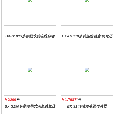
BX-S1013多参数水质在线自动
BX-H1030多功能酸碱度/氧化还
监测仪
原控制器
￥2200
￥1.798万
元
元
BX-S150智能便携式余氯总氯仪
BX-S149浊度变送传感器