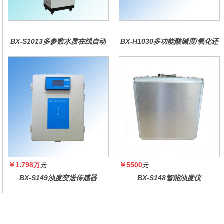
BX-S1013多参数水质在线自动
BX-H1030多功能酸碱度/氧化还
监测仪
原控制器
￥1.798万
￥5500
元
元
BX-S149浊度变送传感器
BX-S148智能浊度仪