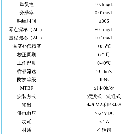
重复性
±0.3mg/L
分辨率
0.01mg/L
响应时间
≤30S
零点漂移（24h）
±0.1mg/L
量程漂移（24h）
±0.1mg/L
温度补偿精度
±0.5℃
校正周期
6个月
工作温度
0-40℃
样品流速
≥0.3m/s
防护等级
IP68
MTBF
≥1440h/次
安装方式
浸没式、流通式
输出
4-20MA和RS485
供电电压
7~24VDC
功耗
＜1W
材质
不锈钢