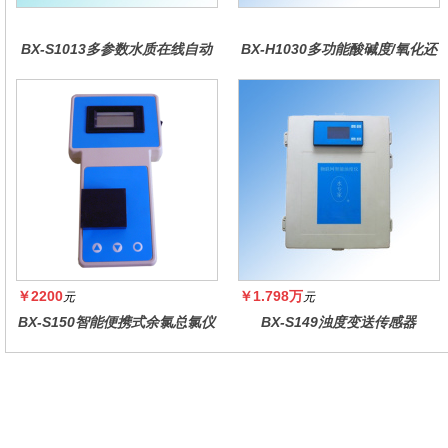
BX-S1013多参数水质在线自动
BX-H1030多功能酸碱度/氧化还
监测仪
原控制器
￥2200
￥1.798万
元
元
BX-S150智能便携式余氯总氯仪
BX-S149浊度变送传感器