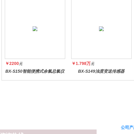
￥2200
￥1.798万
元
元
BX-S150智能便携式余氯总氯仪
BX-S149浊度变送传感器
公司产