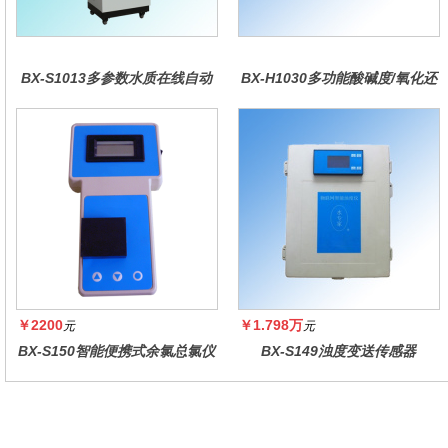
BX-S1013多参数水质在线自动
BX-H1030多功能酸碱度/氧化还
监测仪
原控制器
￥2200
￥1.798万
元
元
BX-S150智能便携式余氯总氯仪
BX-S149浊度变送传感器