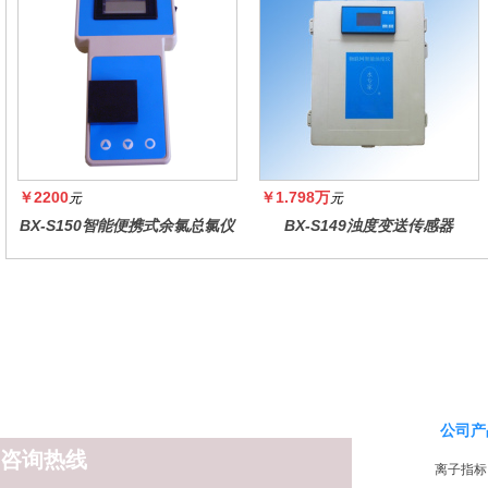
￥2200
￥1.798万
元
元
BX-S150智能便携式余氯总氯仪
BX-S149浊度变送传感器
公司产
咨询热线
离子指标