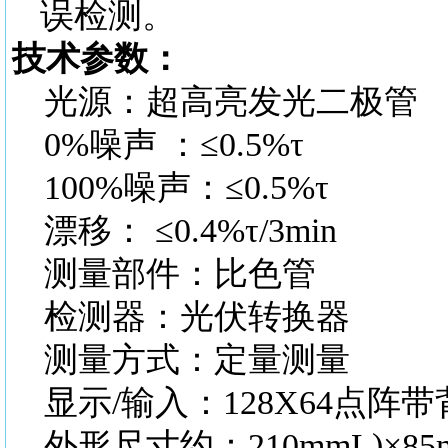
误检测。
技术参数：
光源：超高亮发光二极管
0%噪声
：
≤0.5%τ
100%噪声：≤0.5%τ
漂移：
≤0.4%τ/3min
测量部件：比色管
检测器：光伏转换器
测量方式：定量测量
显示
/输入：128X64点阵
外形尺寸约：
210mmL)×85