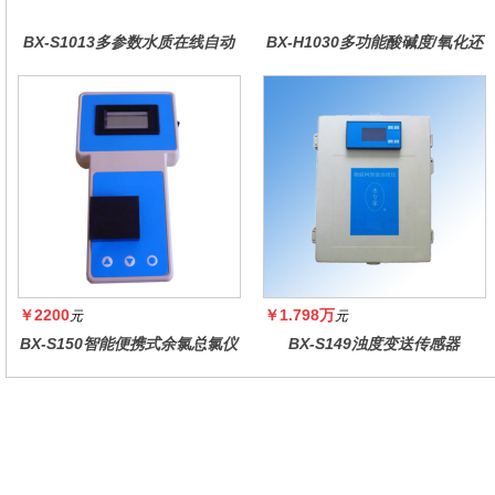
BX-S1013多参数水质在线自动
BX-H1030多功能酸碱度/氧化还
监测仪
原控制器
￥2200
￥1.798万
元
元
BX-S150智能便携式余氯总氯仪
BX-S149浊度变送传感器