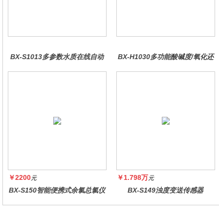
BX-S1013多参数水质在线自动
BX-H1030多功能酸碱度/氧化还
监测仪
原控制器
￥2200
￥1.798万
元
元
BX-S150智能便携式余氯总氯仪
BX-S149浊度变送传感器