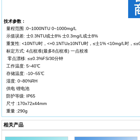
技术参数：
量程范围 :0~1000NTU 0~1000mg/L
示值误差: 士0.3NTU或士8% 士0.3mg/L或士8%
重复性: <10NTU时，<+0.1NTU≥10NTU时，≤士1% <10mg/L时，≤±0
标定方式: 4点校准(最多8点校准) 一点校准
零点漂移: ≤±0.3%FS/30分钟
工作温度: 5~40℃
存储温度: -10~55℃
湿度: 0~80%RH
供电 锂电池
防护等级: IP65
尺
寸 :170x72x44mm
重量 :290g
相关产品