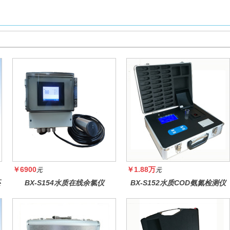
￥6900
￥1.88万
元
元
还
BX-S154水质在线余氯仪
BX-S152水质COD氨氮检测仪