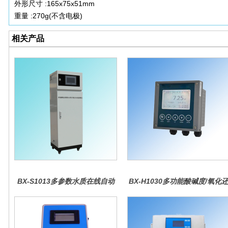
外形尺寸 :165x75x51mm
重量 :270g(不含电极)
相关产品
BX-S1013多参数水质在线自动
BX-H1030多功能酸碱度/氧化
监测仪
原控制器