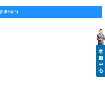
育·星空官方网站-星空体育（中国）
客
服
中
心