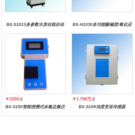
BX-S1013多参数水质在线自动
BX-H1030多功能酸碱度/氧化还
监测仪
原控制器
￥2200
￥1.798万
元
元
BX-S150智能便携式余氯总氯仪
BX-S149浊度变送传感器