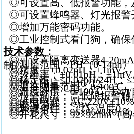
◎可设置高、低报警功能，
◎可设置蜂鸣器、灯光报警
◎增加万能密码功能
。
◎工业控制式看门狗，确保
技术参数：
◎可设置隔离变送器4-20mA输
◎测量范围：PH（0-14ph）；OR
制）
。
◎精度：±0.02pH；±1mV
。
◎分辨率：±0.01pH；±1mV
◎稳定性：≤0.02pH/24H；≤3
◎输入阻抗：≥10^12
。
◎温度测量范围：0-100℃，精
◎温度补偿：0-100℃ 手动
◎报警输出：高低限报警触点各
◎供电电源：AC 220V±10% 
◎电源消耗：≤3W
。
◎环境条件：（1）温度0～ 60
◎外形尺寸：96×96×110m
◎开孔尺寸：92×92mm（高