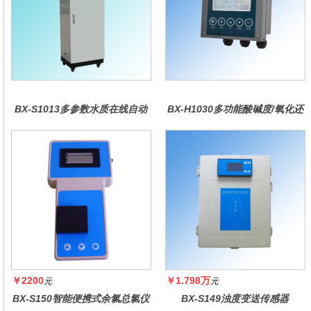
BX-S1013多参数水质在线自动
BX-H1030多功能酸碱度/氧化还
监测仪
原控制器
￥2200
￥1.798万
元
元
BX-S150智能便携式余氯总氯仪
BX-S149浊度变送传感器