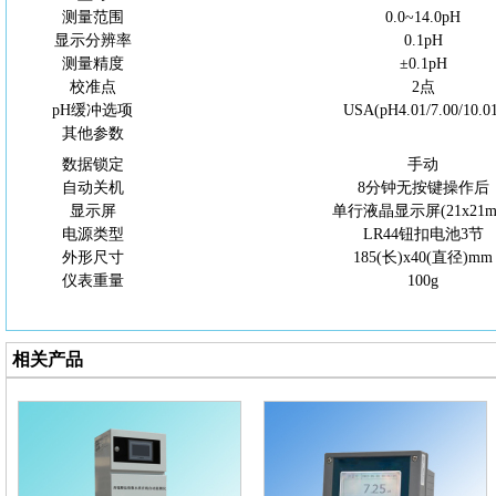
测量范围
0.0~14.0pH
显示分辨率
0.1pH
测量精度
±0.1pH
校准点
2点
pH缓冲选项
USA(pH4.01/7.00/10.0
其他参数
数据锁定
手动
自动关机
8分钟无按键操作后
显示屏
单行液晶显示屏
(21x21
电源类型
LR44钮扣电池3节
外形尺寸
185(长)x40(直径)mm
仪表重量
100g
相关产品