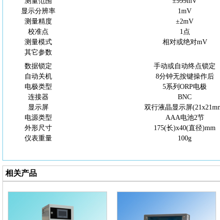
测量范围
±999mV
显示分辨率
1mV
测量精度
±2mV
校准点
1点
测量模式
相对或绝对
mV
其它参数
数据锁定
手动或自动终点锁定
自动关机
8分钟无按键操作后
电极类型
5系列ORP电极
连接器
BNC
显示屏
双行液晶显示屏
(21x21m
电源类型
AAA电池2节
外形尺寸
175(长)x40(直径)mm
仪表重量
100g
相关产品