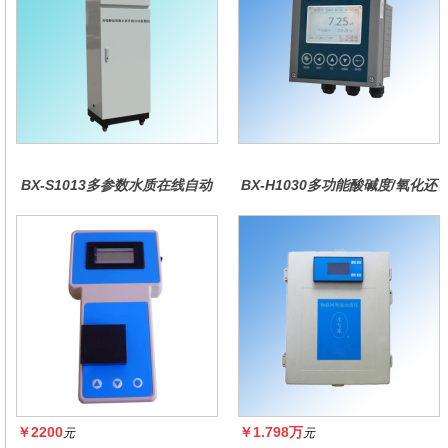
BX-S1013多参数水质在线自动
BX-H1030多功能酸碱度/氧化还
监测仪
原控制器
￥2200
￥1.798万
元
元