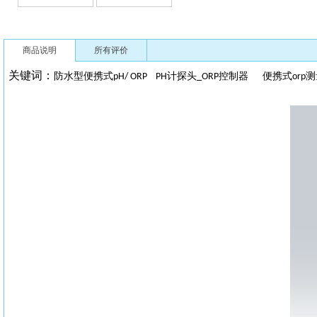
商品说明
所有评价
关键词：
防水型便携式
计探头
控制器 便携式
测
pH/ ORP
PH
_ORP
orp