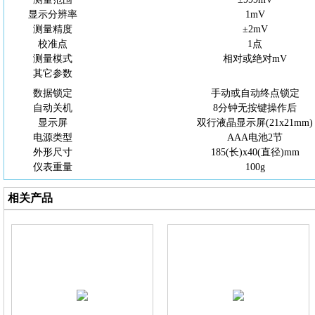
显示分辨率
1mV
测量精度
±2mV
校准点
1点
测量模式
相对或绝对
mV
其它参数
数据锁定
手动或自动终点锁定
自动关机
8分钟无按键操作后
显示屏
双行液晶显示屏
(21x21mm)
电源类型
AAA电池2节
外形尺寸
185(长)x40(直径)mm
仪表重量
100g
相关产品