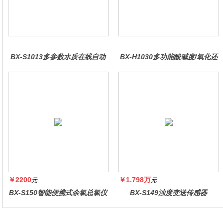
BX-S1013多参数水质在线自动
BX-H1030多功能酸碱度/氧化还
监测仪
原控制器
￥2200
￥1.798万
元
元
BX-S150智能便携式余氯总氯仪
BX-S149浊度变送传感器