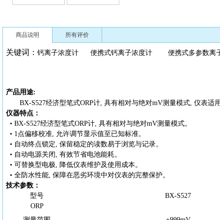
商品说明
所有评价
关键词：
钙离子浓度计
便携式钙离子浓度计
便携式多参数离
产品用途
:
BX-S527经济型
笔式
ORP计, 具有相对与绝对mV测量模式, 仪表适
仪器特点：
•
BX-S527
经济型笔式
ORP计, 具有相对与绝对mV测量模式。
• 1点偏移校准, 允许调节显示值至已知标准。
• 自动终点锁定, 保留稳定的读数易于浏览与记录。
• 自动电源关闭, 有效节省电池能耗。
• 可替换型电极, 降低仪表维护及使用成本。
• 全防水性能, 保障在恶劣环境中对仪表的完整保护。
技术参数：
型号
BX-S527
ORP
测量范围
±999mV