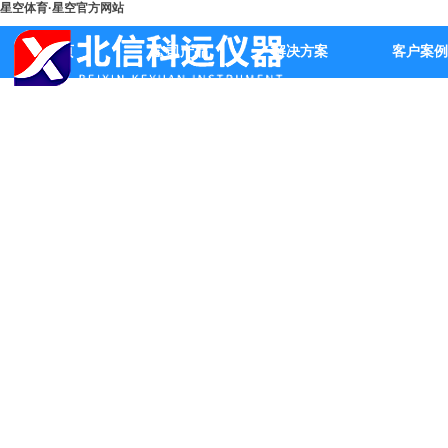
星空体育·星空官方网站
首页
公司产品
解决方案
客户案例