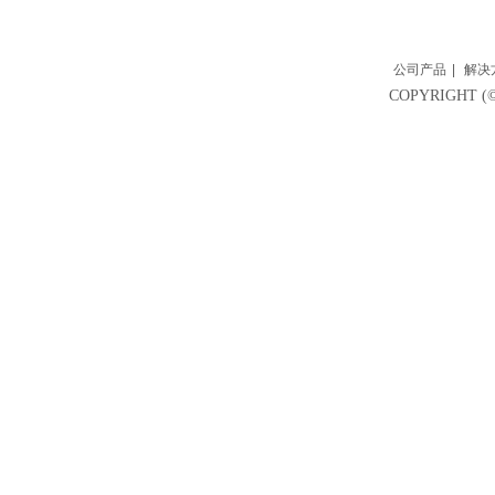
公司产品
|
解决
COPYRIGH