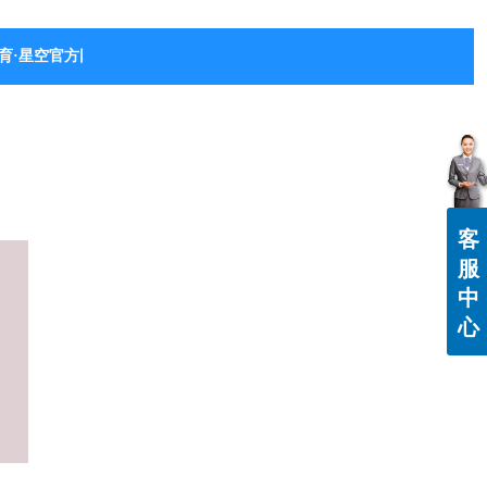
育·星空官方网站-星空体育（中国）
客
服
中
心