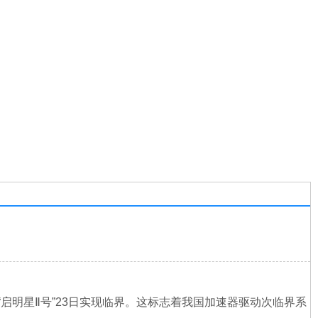
明星Ⅱ号”23日实现临界。这标志着我国加速器驱动次临界系