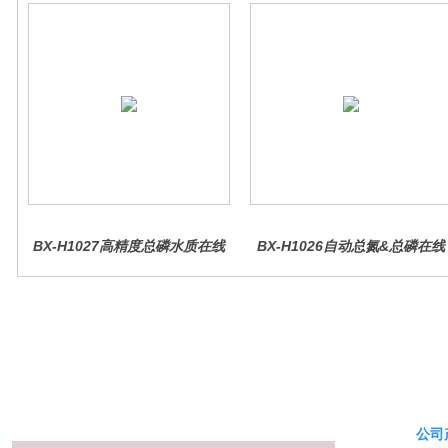
BX-H1027高精度总磷水质在线
BX-H1026自动总氮&总磷在线
分析仪量
水质分析仪
公司