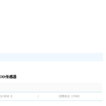
COD传感器
累计评价
0
消费积分
17400