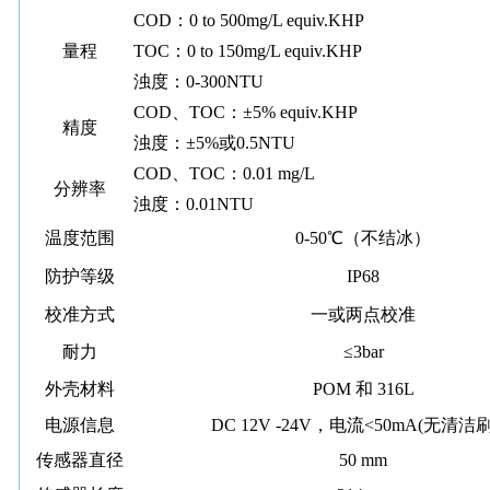
COD：0 to 500mg/L equiv.KHP
量程
TOC：0 to 150mg/L equiv.KHP
浊度：0-300NTU
COD、TOC：±5% equiv.KHP
精度
浊度：±5%或0.5NTU
COD、TOC：0.01 mg/L
分辨率
浊度：0.01NTU
温度范围
0-50℃（不结冰）
防护等级
IP68
校准方式
一或两点校准
耐力
≤3bar
外壳材料
POM 和 316L
电源信息
DC 12V -24V，电流<50mA(无清洁
传感器直径
50 mm