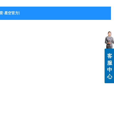
育·星空官方网站-星空体育（中国）
客
服
中
心