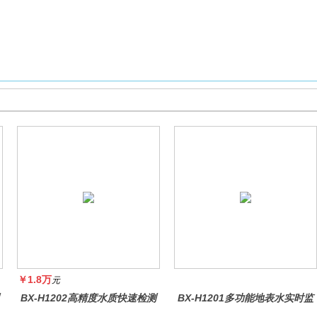
￥1.8万
元
BX-H1202高精度水质快速检测
BX-H1201多功能地表水实时监
仪
测系统