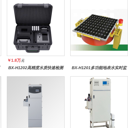
￥1.8万
元
BX-H1202高精度水质快速检测
BX-H1201多功能地表水实时监
仪
测系统