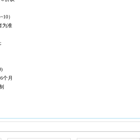
4~10）
大者为准
;
)
6个月
制