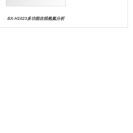
BX-H1023多功能在线氨氮分析
仪
微信公众号
官方抖音号