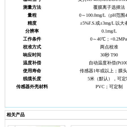
测量方法
覆膜离子选择法
量程
0～100.0mg/L（pH范围
精度
±5%F.S.或±3mg/L 以
分辨率
0.1mg/L
工作条件
0～40℃；<0.2MPa
校准方式
两点校准
响应时间
30秒 T90
温度补偿
自动温度补偿(Pt100
使用寿命
传感器1年或以上；膜头
线缆长度
5米（默认），可定
传感器外壳材料
PVC；可定制
相关产品