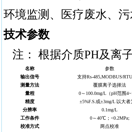
环境监测、医疗废水、污
技术参数
注：
根据介质
PH及离
名称
参数
输出信号
支持Rs-485,MODBUS/R
测量方法
覆膜离子选择法
量程
0～100.0mg/L（pH范围4~
精度
±5%F.S.或±3mg/L 以大
分辨率
0.1mg/L
工作条件
0～40℃；<0.2MPa;
校准方式
两点校准