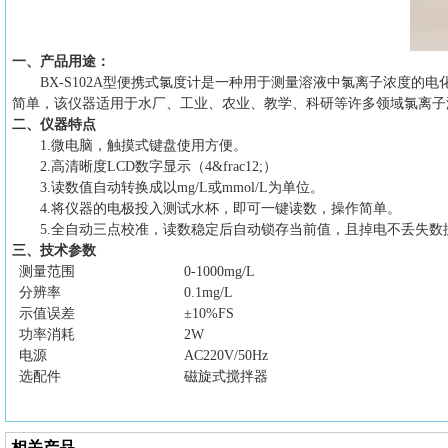
一、产品用途：
BX-S102A型便携式氯度计是一种用于测量溶液中氯离子浓度
简单，该仪器适用于水厂、工业、农业、教学、科研等许多领域氯离子
二
、仪器特点
1
.微电脑，触摸式键盘使用方便。
2
.高清晰度LCD数字显示（4&frac12;）
3.读数值自动转换成以mg/L或mmol/L为单位。
4
.将仪器的电极投入测试水杯，即可一键读数，操作简单。
5
.全自动三点校准，读数稳定后自动锁存当前值，且掉电不丢失数
三
、技术参数
测量范围
0-1000mg/L
分辨率
0.1mg/L
示值误差
±10%FS
功率消耗
2W
电源
AC220V
/
50Hz
选配件
磁旋式搅拌器
相关产品