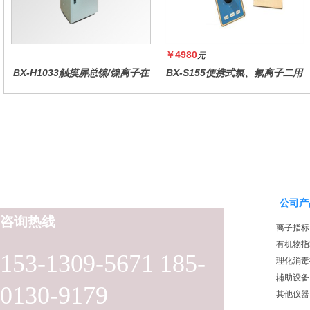
￥4980
元
BX-H1033触摸屏总镍/镍离子在
BX-S155便携式氯、氟离子二用
线水质分析仪
仪
公司产
咨询热线
离子指标
有机物指
153-1309-5671 185-
理化消毒
辅助设备
0130-9179
其他仪器