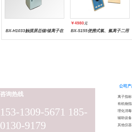
￥4980
元
BX-H1033触摸屏总镍/镍离子在
BX-S155便携式氯、氟离子二用
线水质分析仪
仪
公司产
咨询热线
离子指标
有机物指
153-1309-5671 185-
理化消毒
辅助设备
0130-9179
其他仪器