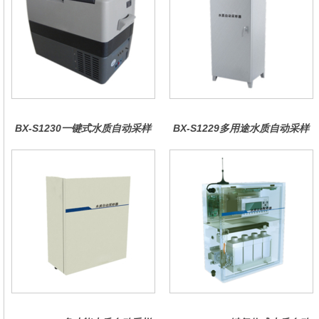
BX-S1230一键式水质自动采样
BX-S1229多用途水质自动采样
器（车载型）
器（综合收费型）