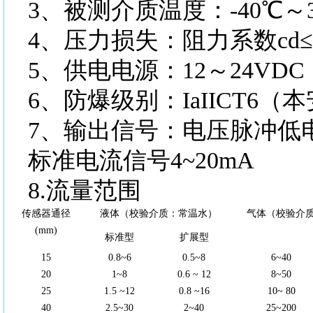
3、被测介质温度：-40℃～3
4、压力损失：阻力系数cd≤2
5、供电电源：12～24VDC
6、防爆级别：IaIICT6（
7、输出信号：电压脉冲低电
标准电流信号4~20mA
8.流量范围
传感器通径
液体（校验介质：常温水）
气体（校验介质：
(mm)
标准型
扩展型
15
0.8~6
0.5~8
6~40
20
1~8
0.6 ~ 12
8~50
25
1.5 ~12
0.8 ~16
10~ 80
40
2.5~30
2~40
25~200