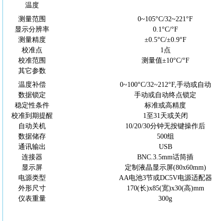
温度
测量范围
0~105°
C
/32~221°F
显示分辨率
0.1°
C/
°F
测量精度
±0.5°
C
/±0.9°F
校准点
1点
校准范围
测量值
±10°
C/
°F
其它参数
温度补偿
0~100°C/32~212°F,手动或自动
数据锁定
手动或自动终点锁定
稳定性条件
标准或高精度
校准到期提醒
1至31天或关闭
自动关机
10/20/30分钟无按键操作后
数据储存
500组
通讯输出
USB
连接器
BNC.3.5mm话筒插
显示屏
定制液晶显示屏
(80x60mm)
电源类型
AA电池3节或DC5V电源适配器
外形尺寸
170(长)x85(宽)x30(高)mm
仪表重量
300g