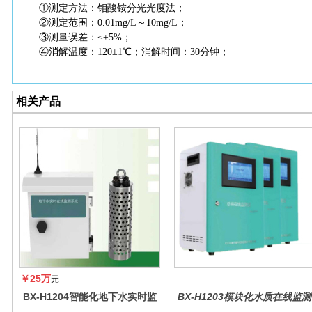
①测定方法：钼酸铵分光光度法；
②测定范围：0.01mg/L～10mg/L；
③测量误差：≤±5%；
④消解温度：120±1℃；消解时间：30分钟；
相关产品
￥25万
元
BX-H1204智能化地下水实时监
BX-H1203模块化水质在线监测
测系统
仪