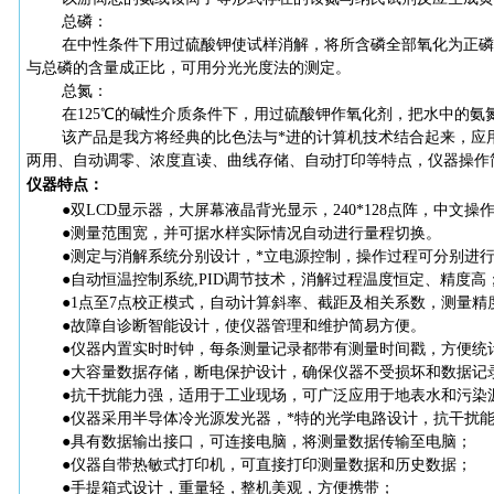
总磷：
在中性条件下用过硫酸钾使试样消解，将所含磷全部氧化为正磷
与总磷的含量成正比，可用分光光度法的测定。
总氮：
在
125℃的碱性介质条件下，用过硫酸钾作氧化剂，把水中的氨
该产品是我方将经典的比色法与
*进的计算机技术结合起来，应
两用、自动调零、浓度直读、曲线存储、自动打印等特点，仪器操作
仪器特点：
●双LCD显示器，大屏幕液晶背光显示，240*128点阵，中文
●测量范围宽，并可据水样实际情况自动进行量程切换。
●测定与消解系统分别设计，*立电源控制，操作过程可分别进
●自动恒温控制系统,PID调节技术，消解过程温度恒定、精度高
●1点至7点校正模式，自动计算斜率、截距及相关系数，测量精
●故障自诊断智能设计，使仪器管理和维护简易方便。
●仪器内置实时时钟，每条测量记录都带有测量时间戳，方便统
●大容量数据存储，断电保护设计，确保仪器不受损坏和数据记
●抗干扰能力强，适用于工业现场，可广泛应用于地表水和污染
●仪器采用半导体冷光源发光器，*特的光学电路设计，抗干扰
●具有数据输出接口，可连接电脑，将测量数据传输至电脑；
●仪器自带热敏式打印机，可直接打印测量数据和历史数据；
●手提箱式设计，重量轻，整机美观，方便携带；