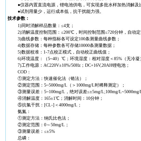
●仪器内置直流电源，锂电池供电，可实现多批水样加热消解及
●试剂用量少，运行成本低，抗干扰能力强。
技术参数：
1)同时消解样品数量：≤4支；
2)消解温度控制范围：≤200℃，时间控制范围≤720分钟，自动
3)曲线参数：每种指标各可设定100条测量曲线参数；
4)数据存储：每种参数各可存储10000条测量数据；
5)数据校准：1-7点校正模式，自动校正曲线值；
6)环境温度：（5~40）℃；环境湿度：相对湿度＜85%（无冷凝
7)工作电源：AC220V±10%/50Hz；DC+16V,20AH锂电池；
COD：
①测定方法：快速催化法（铬法）；
②测定范围：5~5000mg/L（＞1000mg/L时稀释测定）；
③测量误差：5~100mg/L，绝对误差≤±5mg/L;100mg/L~5000m
④消解温度：165±1℃；消解时间：10分钟；
⑤抗氯干扰：[CL-]＜4000mg/L；
氨氮：
①测定方法：纳氏比色法；
②测定范围：0～50mg/L；
③测量误差：≤±5%
总磷：