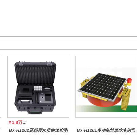
￥1.8万
元
BX-H1202高精度水质快速检测
BX-H1201多功能地表水实时监
仪
测系统