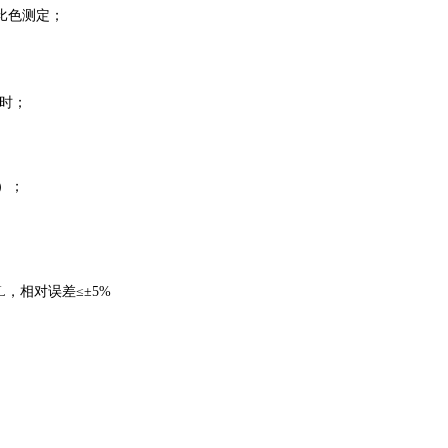
比色测定；
定时；
）；
g/L，相对误差≤±5%