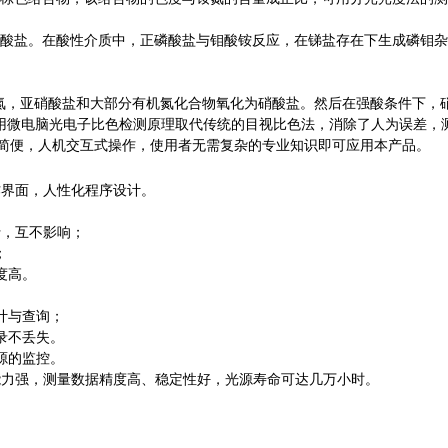
酸盐。在酸性介质中，正磷酸盐与钼酸铵反应，在锑盐存在下生成磷钼杂
氮，亚硝酸盐和大部分有机氮化合物氧化为硝酸盐。然后在强酸条件下，硝
用微电脑光电子比色检测原理取代传统的目视比色法，消除了人为误差，测
简便，人机交互式操作，使用者无需复杂的专业知识即可应用本产品。
操作界面，人性化程序设计。
行，互不影响；
；
度高。
计与查询；
录不丢失。
源的监控。
能力强，测量数据精度高、稳定性好，光源寿命可达几万小时。