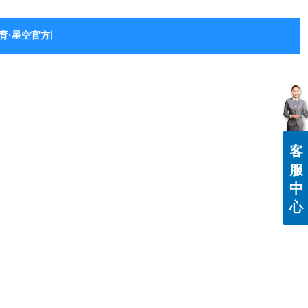
育·星空官方网站-星空体育（中国）
客
服
中
心