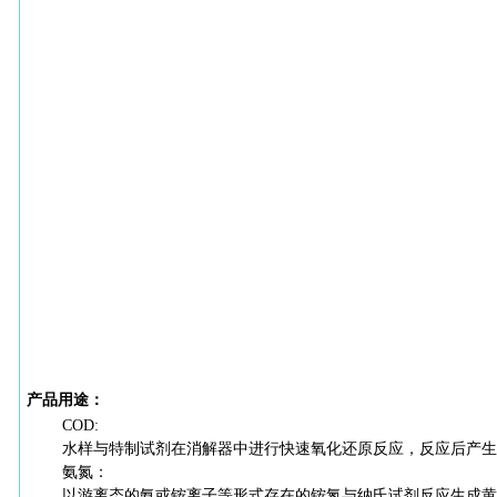
产品用途：
COD:
水样与特制试剂在消解器中进行快速氧化还原反应，反应后产生
氨氮：
以游离态的氨或铵离子等形式存在的铵氮与纳氏试剂反应生成黄