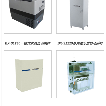
BX-S1230一键式水质自动采样
BX-S1229多用途水质自动采样
器（车载型）
器（综合收费型）