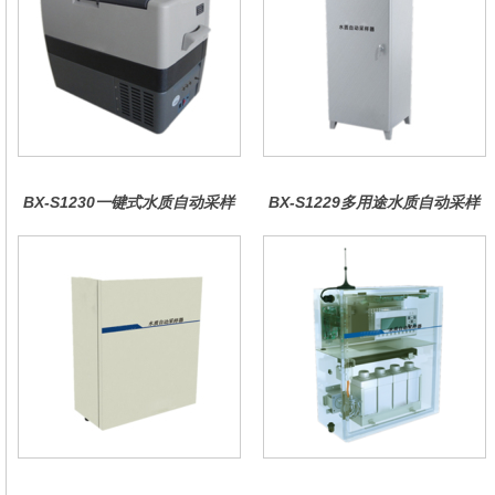
BX-S1230一键式水质自动采样
BX-S1229多用途水质自动采样
器（车载型）
器（综合收费型）