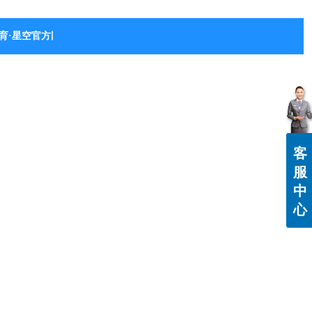
育·星空官方网站-星空体育（中国）
客
服
中
心