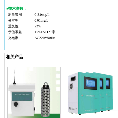
■
技术参数：
测量范围
0-2.0mg/L
分辨率
0.01mg/L
重复性
≤2%
示值误差
±5%FS±1个字
充电器
AC220V50Hz
相关产品