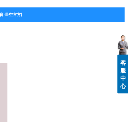
育·星空官方网站-星空体育（中国）
客
服
中
心