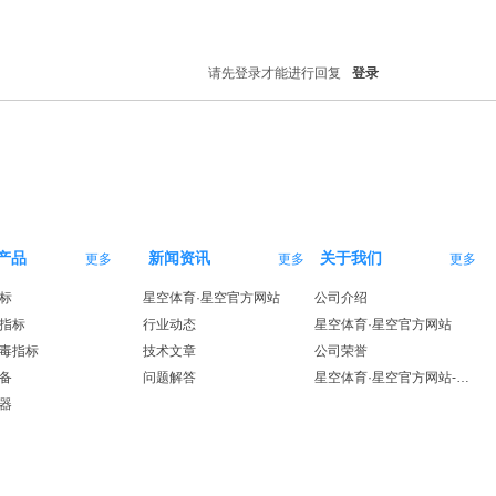
请先登录才能进行回复
登录
产品
新闻资讯
关于我们
更多
更多
更多
标
星空体育·星空官方网站
公司介绍
指标
行业动态
星空体育·星空官方网站
毒指标
技术文章
公司荣誉
备
问题解答
星空体育·星空官方网站-星空体育（中国）
器