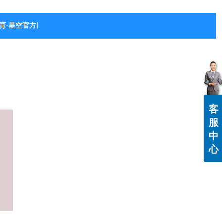
育·星空官方网站-星空体育（中国）
客
服
中
心