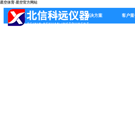
星空体育·星空官方网站
首页
公司产品
解决方案
客户案