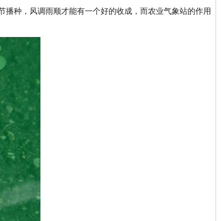
节播种，风调雨顺才能有一个好的收成，而农业气象站的作用