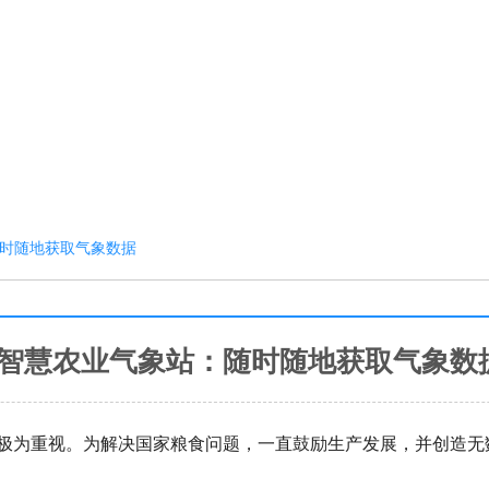
时随地获取气象数据
智慧农业气象站：随时随地获取气象数
极为重视。为解决国家粮食问题，一直鼓励生产发展，并创造无