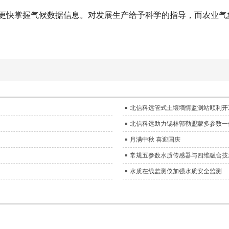
更快掌握气候数据信息。对发展生产给予科学的指导，而农业气
北信科远管式土壤墒情监测站顺利开
北信科远助力锡林郭勒盟蒙多参数一
月满中秋 喜迎国庆
常规五参数水质传感器与四维融合技
水质在线监测仪加强水质安全监测