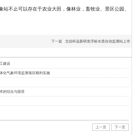
象站不止可以存在于农业大田，像林业，畜牧业、景区公园、
下一篇
北信科远新研发浮标水质自动监测站上市
工建设
体化气象环境监测项目顺利实施
术的结合与面世
上一页
下一页