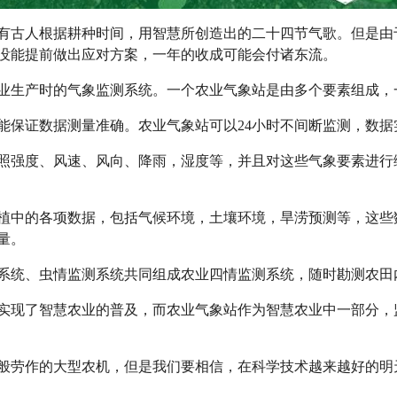
有古人根据耕种时间，用智慧所创造出的二十四节气歌。但是由
没能提前做出应对方案，一年的收成可能会付诸东流。
业生产时的气象监测系统。一个农业气象站是由多个要素组成，
能保证数据测量准确。农业气象站可以24小时不间断监测，数
照强度、风速、风向、降雨，湿度等，并且对这些气象要素进行
植中的各项数据，包括气候环境，土壤环境，旱涝预测等，这些
量。
系统、虫情监测系统共同组成农业四情监测系统，随时勘测农田
实现了智慧农业的普及，而农业气象站作为智慧农业中一部分，
般劳作的大型农机，但是我们要相信，在科学技术越来越好的明