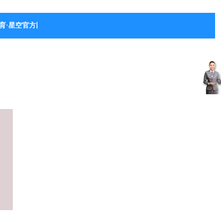
育·星空官方网站-星空体育（中国）
客
服
中
心