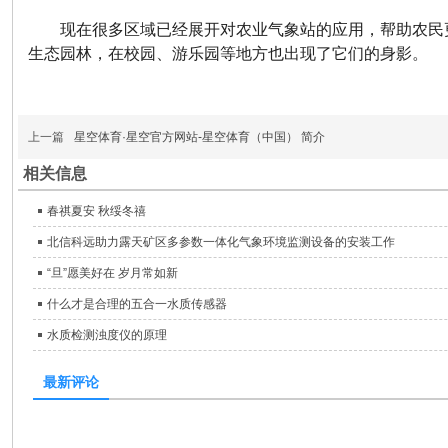
现在很多区域已经展开对农业气象站的应用，帮助农民
生态园林，在校园、游乐园等地方也出现了它们的身影。
上一篇
星空体育·星空官方网站-星空体育（中国） 简介
相关信息
春祺夏安 秋绥冬禧
北信科远助力露天矿区多参数一体化气象环境监测设备的安装工作
“旦”愿美好在 岁月常如新
什么才是合理的五合一水质传感器
水质检测浊度仪的原理
最新评论