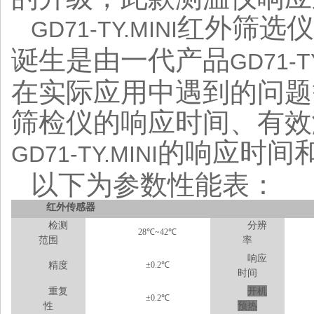
红外筛选仪
GD71-TY.MINI
诞生是由一代产品
GD71-T
在实际应用中遇到的问题
筛检仪的响应时间、有效
的响应时间
GD71-TY.MINI
以下为参数性能表：
红外传感器
检测
分辨
28
℃
~
42℃
范围
率
响应
精度
±0.
2
℃
时间
重复
开机
±0.2℃
性
预热